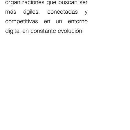
organizaciones que buscan ser 
más ágiles, conectadas y 
competitivas en un entorno 
digital en constante evolución.
Si te interesa saber más sobre 
cómo Power Apps puede 
transformar tu negocio, agenda 
una sesión hoy mismo con un 
consultor AMG Business 
Solutions.
Agendá una sesión con un 
consultor ⬇️