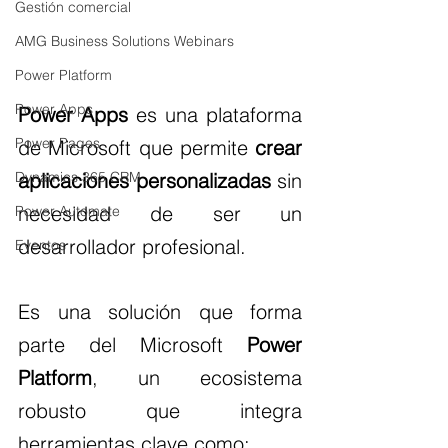
Gestión comercial
AMG Business Solutions Webinars
Power Platform
Power Apps
Power Apps
 es una plataforma 
Power Pages
de Microsoft que permite 
crear 
Dynamics 365 CRM
aplicaciones personalizadas
 sin 
necesidad de ser un 
Power Automate
desarrollador profesional.
Eventos
Es una solución que forma 
parte del Microsoft
 Power 
Platform
, un ecosistema 
robusto que integra 
herramientas clave como: