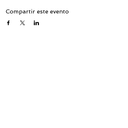
Compartir este evento
Acompañamos a las empresas en su jornada
de transformación digital
Correo electrónico:
info@amgbs.tech
Dirección: Avenida D, 419, Quadra G11, Lote 01, Sala 401, Edificio
Comercial Marista, Marista, Goiânia - Goiás - Brasil
Somos Partner de