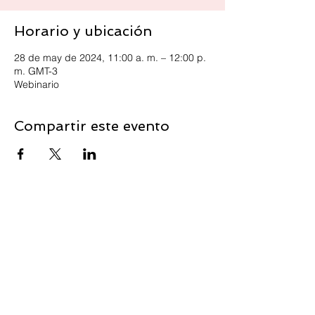
Horario y ubicación
28 de may de 2024, 11:00 a. m. – 12:00 p.
m. GMT-3
Webinario
Compartir este evento
Acompañamos a las empresas en su jornada
de transformación digital
Correo electrónico:
info@amgbs.tech
Dirección: Avenida D, 419, Quadra G11, Lote 01, Sala 401, Edificio
Comercial Marista, Marista, Goiânia - Goiás - Brasil
Somos Partner de