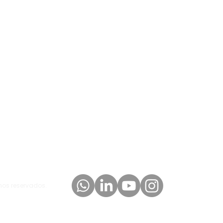
 su jornada de
ch
 Lote 01, Sala 401, Edificio Comercial Marista,
Somos Partn
hos reservados.