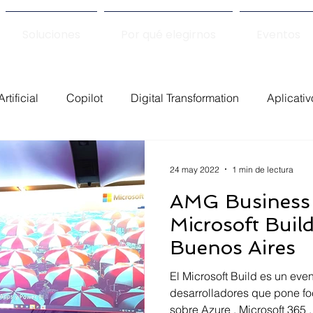
Soluciones
Por qué elegirnos
Eventos
rtificial
Copilot
Digital Transformation
Aplicati
iness Solutions Webinars
Power Platform
Power A
24 may 2022
1 min de lectura
AMG Business 
 Automate
Eventos
Microsoft Buil
Buenos Aires
El Microsoft Build es un evento anual para
desarrolladores que pone f
sobre Azure , Microsoft 365 ,