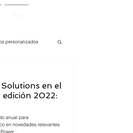
Blog
vos personalizados
pps
Power Pages
Solutions en el
d edición 2022:
oco en novedades relevantes
 Power...