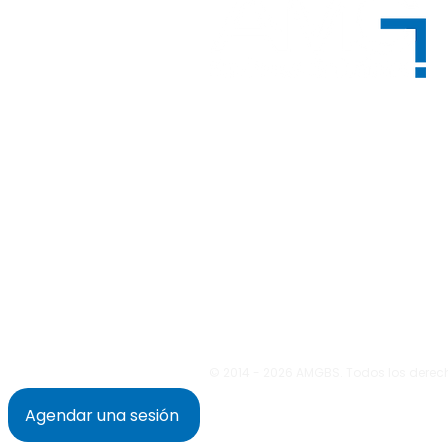
Acompañamos a las empresas en
transformación digital
Correo electrónico:
info@amgbs.te
Dirección: Avenida D, 419, Quadra G11,
Marista, Goiânia - Goiás - Brasil
© 2014 - 2026 AMGBS. Todos los derec
Agendar una sesión